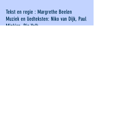
Tekst en regie : Margrethe Beelen
Muziek en liedteksten: Niko van Dijk, Paul
Minkjan, Ria Volk
Spel: Niko van Dijk
Paul Minkjan
Alfred Rosevink
Wilma de Gruijl
Elze van der Spree
Liesbeth Zeldenrijch
Nynke van der Meer
Caitlyn van Doorn