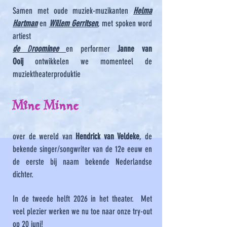
Samen met oude muziek-muzikanten
Helma
Hartman
en
Willem Gerritsen
, met spoken word
artiest
d
e
D
roominee
en performer
Janne van
Ooij
ontwikkelen we momenteel de
muziektheaterproduktie
Mîne Minne
over de wereld van
Hendrick van Veldeke
, de
bekende singer/songwriter van de 12e eeuw en
de eerste bij naam bekende Nederlandse
dichter.​​
In de tweede helft 2026 in het theater. Met
veel plezier werken we nu toe naar onze try-out
op 20 juni!